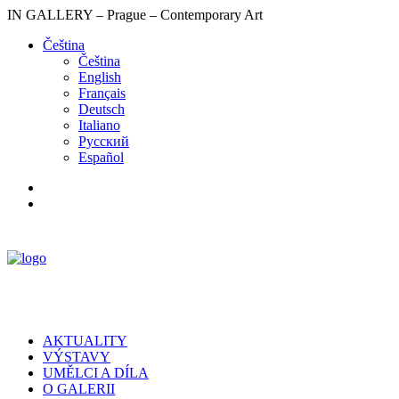
IN GALLERY – Prague – Contemporary Art
Čeština‎
Čeština‎
English
Français
Deutsch
Italiano
Русский
Español
AKTUALITY
VÝSTAVY
UMĚLCI A DÍLA
O GALERII