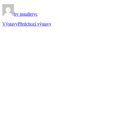
by ingalleryc
Výstavy
Předchozí výstavy