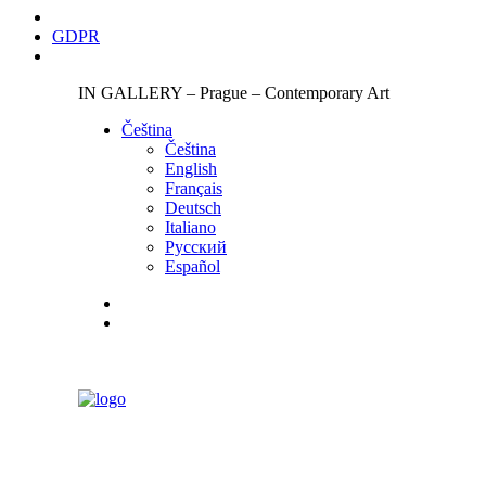
GDPR
IN GALLERY – Prague – Contemporary Art
Čeština‎
Čeština‎
English
Français
Deutsch
Italiano
Русский
Español