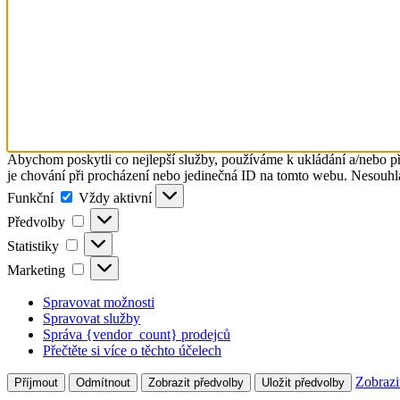
Abychom poskytli co nejlepší služby, používáme k ukládání a/nebo př
je chování při procházení nebo jedinečná ID na tomto webu. Nesouhlas
Funkční
Funkční
Vždy aktivní
Předvolby
Předvolby
Statistiky
Statistiky
Marketing
Marketing
Spravovat možnosti
Spravovat služby
Správa {vendor_count} prodejců
Přečtěte si více o těchto účelech
Zobrazi
Příjmout
Odmítnout
Zobrazit předvolby
Uložit předvolby