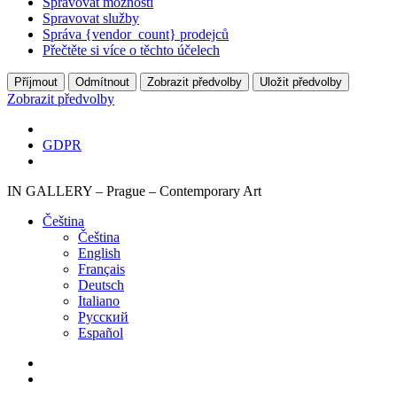
Spravovat možnosti
Spravovat služby
Správa {vendor_count} prodejců
Přečtěte si více o těchto účelech
Příjmout
Odmítnout
Zobrazit předvolby
Uložit předvolby
Zobrazit předvolby
GDPR
IN GALLERY – Prague – Contemporary Art
Čeština‎
Čeština‎
English
Français
Deutsch
Italiano
Русский
Español