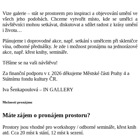
Vize galerie – stát se prostorem pro inspiraci a objevování umění ve
všech jeho podobách. Chceme vytvořit místo, kde se umělci a
návštěvníci mohou setkávat, diskutovat a sdílet radost z krásy umění
i života…
Plánujeme i doprovodné akce, např. setkání s umělcem při skleničce
vína, odborné přednášky. Je zde i možnost pronájmu na jednorázové
akce, např. křest knihy, semináře.
Těšíme se na vaši návštěvu!
Za finanční podporu v r. 2026 děkujeme Městské části Prahy 4 a
Státnímu fondu kultury ČR.
Iva Šenkapoulová – IN GALLERY
Možnosti pronájmu
Máte zájem o pronájem prostoru?
Prostory jsou vhodné pro workshopy / odborné semináře, křest knih
atd. Cca 20 míst k stání, 12 míst k sezení.