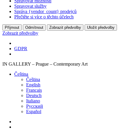
Spravovat možnosti
Spravovat služby
Správa {vendor_count} prodejců
Přečtěte si více o těchto účelech
Příjmout
Odmítnout
Zobrazit předvolby
Uložit předvolby
Zobrazit předvolby
GDPR
IN GALLERY – Prague – Contemporary Art
Čeština‎
Čeština‎
English
Français
Deutsch
Italiano
Русский
Español