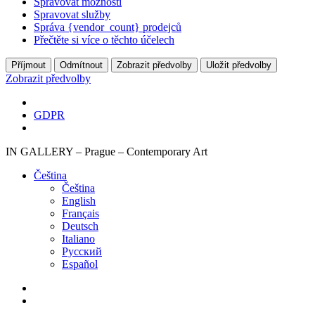
Spravovat možnosti
Spravovat služby
Správa {vendor_count} prodejců
Přečtěte si více o těchto účelech
Příjmout
Odmítnout
Zobrazit předvolby
Uložit předvolby
Zobrazit předvolby
GDPR
IN GALLERY – Prague – Contemporary Art
Čeština‎
Čeština‎
English
Français
Deutsch
Italiano
Русский
Español