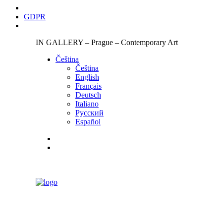
GDPR
IN GALLERY – Prague – Contemporary Art
Čeština‎
Čeština‎
English
Français
Deutsch
Italiano
Русский
Español