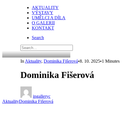
AKTUALITY
VÝSTAVY
UMĚLCI A DÍLA
O GALERII
KONTAKT
Search
In
Aktuality
,
Dominika Fišerová
•
8. 10. 2025
•
1 Minutes
Dominika Fišerová
ingalleryc
Aktuality
Dominika Fišerová