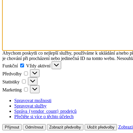
Abychom poskytli co nejlepší služby, používáme k ukládání a/nebo př
je chování při procházení nebo jedinečná ID na tomto webu. Nesouhlas
Funkční
Funkční
Vždy aktivní
Předvolby
Předvolby
Statistiky
Statistiky
Marketing
Marketing
Spravovat možnosti
Spravovat služby
Správa {vendor_count} prodejců
Přečtěte si více o těchto účelech
Zobrazi
Příjmout
Odmítnout
Zobrazit předvolby
Uložit předvolby