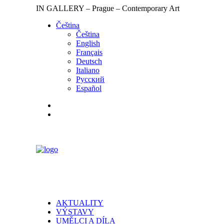
IN GALLERY – Prague – Contemporary Art
Čeština‎
Čeština‎
English
Français
Deutsch
Italiano
Русский
Español
AKTUALITY
VÝSTAVY
UMĚLCI A DÍLA