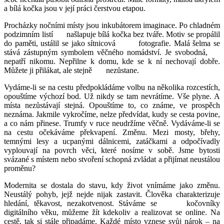
a bílá kočka jsou v její práci čerstvou etapou.
Procházky nočními místy jsou inkubátorem imaginace. Po chladném
podzimním listí
našlapuje bílá kočka bez tváře. Motiv se propálil
do paměti, ustálil se jako sítnicová
fotografie. Malá šelma se
stává zástupným symbolem věčného nomádství. Je svobodná,
nepatří nikomu. Nepřilne k domu, kde se k ní nechovají dobře.
Můžete ji přilákat, ale stejně
nezůstane.
Vydáme-li se na cestu předpokládáme volbu na několika rozcestích,
opouštíme výchozí bod. Už nikdy se tam nevrátíme. Vše plyne. A
místa nezůstávají stejná. Opouštíme to, co známe, ve prospěch
neznáma. Jakmile vykročíme, nelze předvídat, kudy se cesta povine,
a co nám přinese. Trumfy v ruce neudržíme věčně. Vydáváme-li se
na cestu očekáváme překvapení. Změnu. Mezi mosty, břehy,
temnými lesy a ucpanými dálnicemi, zatáčkami a odpočívadly
vyplouvají na povrch věci, které nosíme v sobě. Jsme bytosti
svázané s místem nebo stvoření schopná zvládat a přijímat neustálou
proměnu?
Modernita se dostala do stavu, kdy život vnímáme jako změnu.
Neustálý pohyb, jejž nejde nijak zastavit. Člověka charakterizuje
hledání, těkavost, nezakotvenost. Stáváme se
kočovníky
digitálního věku, můžeme žít kdekoliv a realizovat se online. Na
cestě, tak si stále připadáme. Každé místo vznese svůj nárok – na