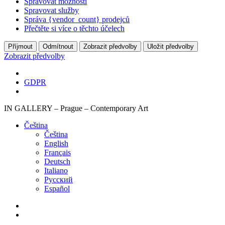
Spravovat možnosti
Spravovat služby
Správa {vendor_count} prodejců
Přečtěte si více o těchto účelech
Příjmout
Odmítnout
Zobrazit předvolby
Uložit předvolby
Zobrazit předvolby
GDPR
IN GALLERY – Prague – Contemporary Art
Čeština‎
Čeština‎
English
Français
Deutsch
Italiano
Русский
Español