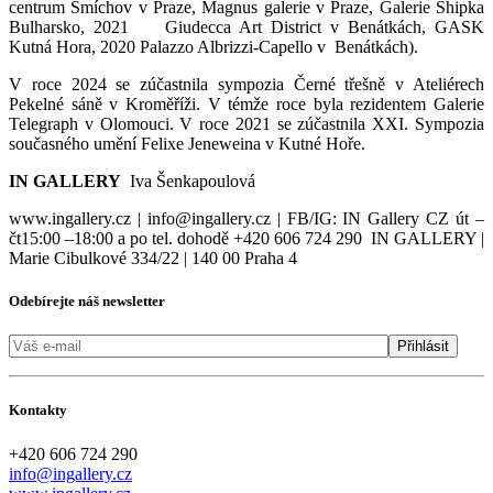
centrum Smíchov v Praze, Magnus galerie v Praze, Galerie Shipka
Bulharsko, 2021
Giudecca Art District v Benátkách, GASK
Kutná Hora, 2020 Palazzo Albrizzi-Capello v
Benátkách).
V roce 2024 se zúčastnila sympozia Černé třešně v Ateliérech
Pekelné sáně v Kroměříži. V témže roce byla rezidentem Galerie
Telegraph v Olomouci. V roce 2021 se zúčastnila XXI. Sympozia
současného umění Felixe Jeneweina v Kutné Hoře.
IN GALLERY
Iva Šenkapoulová
www.ingallery.cz | info@ingallery.cz | FB/IG: IN Gallery CZ
ú
t –
čt15:00 –18:00 a po tel. dohodě +420 606 724 290
IN GALLERY |
Marie Cibulkové 334/22 | 140 00 Praha 4
Odebírejte náš newsletter
Kontakty
+420 606 724 290
info@ingallery.cz