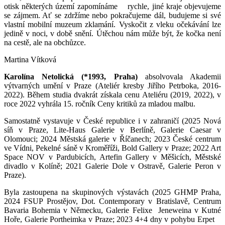
otisk některých území zapomínáme
rychle, jiné kraje objevujeme
se zájmem. Ať se zdržíme nebo pokračujeme dál, budujeme si své
vlastní mobilní muzeum zklamání. Vyskočit z vleku očekávání lze
jedině v noci, v době snění. Útěchou nám může být, že kočka není
na cestě, ale na obchůzce.
Martina Vítková
Karolína Netolická
(
*1993, Praha)
absolvovala Akademii
výtvarných umění v Praze (Ateliér kresby Jiřího Petrboka, 2016-
2022). Během studia dvakrát získala cenu Ateliéru (2019, 2022), v
roce 2022 vyhrála 15. ročník Ceny kritiků za mladou malbu.
Samostatně vystavuje v České republice i v zahraničí (2025 Nová
síň v Praze, Lite-Haus Galerie v Berlíně, Galerie Caesar v
Olomouci; 2024 Městská galerie v Říčanech; 2023 České centrum
ve Vídni, Pekelné sáně v Kroměříži, Bold Gallery v Praze; 2022 Art
Space NOV v Pardubicích, Artefin Gallery v Měšicích, Městské
divadlo v Kolíně; 2021 Galerie Dole v Ostravě, Galerie Peron v
Praze).
Byla zastoupena na skupinových výstavách (2025 GHMP Praha,
2024 FSUP Prostějov, Dot. Contemporary v Bratislavě, Centrum
Bavaria Bohemia v Německu, Galerie Felixe
Jeneweina v Kutné
Hoře, Galerie Portheimka v Praze; 2023 4+4 dny v pohybu Erpet