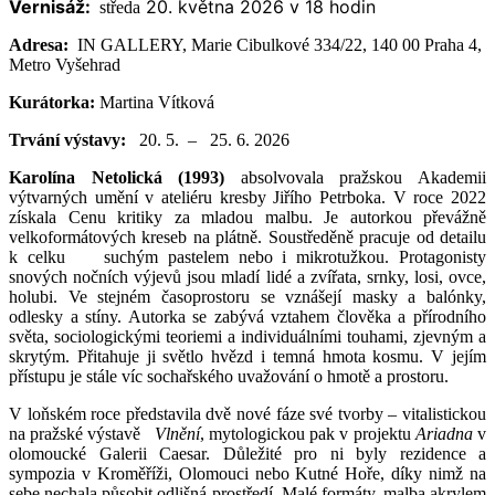
Vernisáž:
20. května 2026 v 18 hodin
středa
Adresa:
IN GALLERY, Marie Cibulkové 334/22, 140 00 Praha 4,
Metro Vyšehrad
Kurátorka:
Martina Vítková
Trvání výstavy:
20
. 5. – 25. 6. 2026
Karolína Netolická (1993)
absolvovala pražskou Akademii
výtvarných umění v ateliéru kresby Jiřího Petrboka. V roce 2022
získala Cenu kritiky za mladou malbu. Je autorkou převážně
velkoformátových kreseb na plátně. Soustředěně pracuje od detailu
k celku
suchým pastelem nebo i mikrotužkou. Protagonisty
snových nočních výjevů jsou mladí lidé a zvířata, srnky, losi, ovce,
holubi. Ve stejném časoprostoru se vznášejí masky a balónky,
odlesky a stíny. Autorka se zabývá vztahem člověka a přírodního
světa, sociologickými teoriemi a individuálními touhami, zjevným a
skrytým. Přitahuje ji světlo hvězd i temná hmota kosmu. V jejím
přístupu je stále víc sochařského uvažování o hmotě a prostoru.
V loňském roce představila dvě nové fáze své tvorby – vitalistickou
na pražské výstavě
Vlnění
, mytologickou pak v projektu
Ariadna
v
olomoucké Galerii Caesar. Důležité pro ni byly rezidence a
sympozia v Kroměříži, Olomouci nebo Kutné Hoře, díky nimž na
sebe nechala působit odlišná prostředí. Malé formáty, malba akrylem