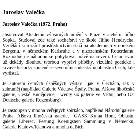
Jaroslav Valečka
Jaroslav Valečka (1972, Praha)
absolvoval Akademii výtvarných umění v Praze v ateliéru Jiřího
Sopka. Studoval zde také sochařství ve škole Jiřího Hendrycha.
Vzdělání si rozšířil prostřednictvím stáží na akademiích v norském
Bergenu, v německém Karlsruhe a v nizozemském Rotterdamu.
Rozhodně ne náhodou se pohyboval právě na severu. Celou svou
už dekády dlouhou tvorbou vypráví příběhy, vizuálně poetické i
krvavé historky spojené se severními sudetskými oblastmi Čech, kde
vyrůstal.
Je autorem četných úspěšných výstav jak v Čechách, tak v
zahraničí (například Galerie Václava Špály, Praha, Alšova jihočeská
galerie, České Budějovice, Twenty-six galerie ve Vídni, nebo Ost
Deutsche galerie Regensburg).
Je zastoupen v mnoha veřejných sbírkách, například Národní galerie
Praha, Alšova Jihočeská galerie, GASK Kutná Hora, Oblastní
galerie Liberec, Festung Koenigstein Sammlung v Německu,
Galerie Klatovy/Klenová a mnoha dalších.