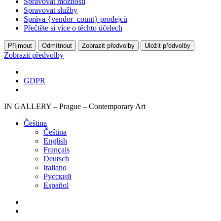
Spravovat možnosti
Spravovat služby
Správa {vendor_count} prodejců
Přečtěte si více o těchto účelech
Příjmout
Odmítnout
Zobrazit předvolby
Uložit předvolby
Zobrazit předvolby
GDPR
IN GALLERY – Prague – Contemporary Art
Čeština‎
Čeština‎
English
Français
Deutsch
Italiano
Русский
Español